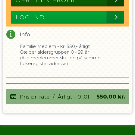
OPRET EN PROFIL
LOG IND
Info
Familie Medlem - kr. 550,- årligt
Gælder aldersgruppen 0 - 99 år
(Alle medlemmer skal bo på samme
folkeregister adresse)
Pris pr. rate
/
Årligt - 01.01
550,00
kr.